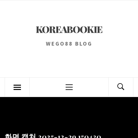
Skip
to
content
KOREABOOKIE
WEGO88 BLOG
Primary
Menu
화면 캡처 2025-12-29 150430