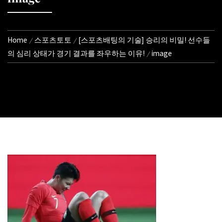
Home
스포츠토토
[스포츠배팅의 기술] 승리의 비밀! 선수들
의 심리 상태가 경기 결과를 좌우하는 이유!
image