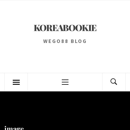
Skip
to
content
KOREABOOKIE
WEGO88 BLOG
Primary
Menu
image