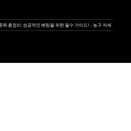
종목 총정리: 성공적인 베팅을 위한 필수 가이드!
농구 자세