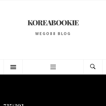
Skip
to
content
KOREABOOKIE
WEGO88 BLOG
Primary
Menu
725×302