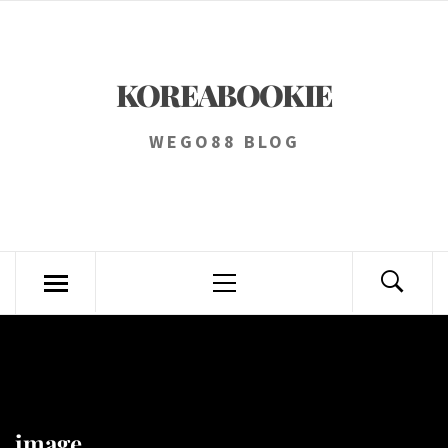
Skip
to
content
KOREABOOKIE
WEGO88 BLOG
Primary
Menu
image