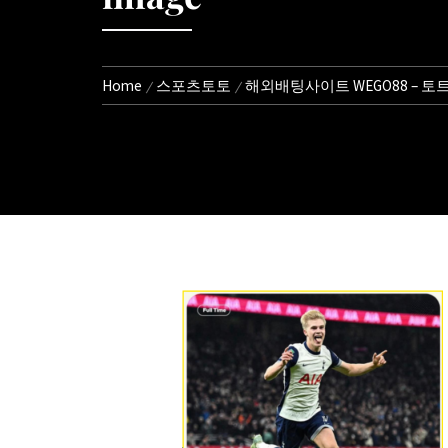
Home
스포츠토토
해외배팅사이트 WEGO88 – 토