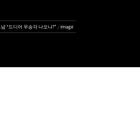
트넘 “드디어 우승각 나오나?”
image