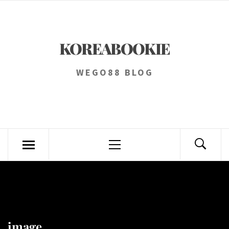
Skip
to
content
KOREABOOKIE
WEGO88 BLOG
Primary
Menu
image