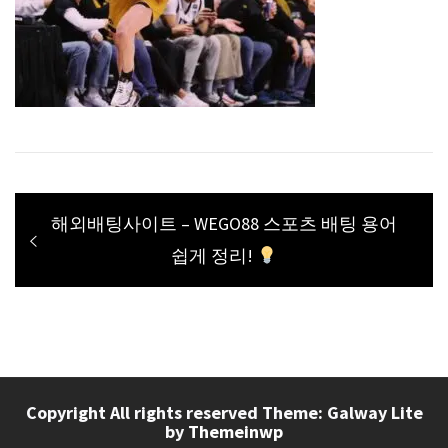
글
Previous
해외배팅사이트 – WEGO88 스포츠 배팅 용어
탐
post:
쉽게 정리!
색
Copyright All rights reserved Theme: Galway Lite
by
Themeinwp