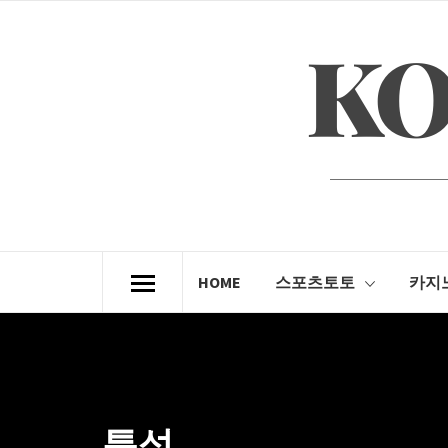
Skip
KO
to
content
HOME
스포츠토토
카지
특성