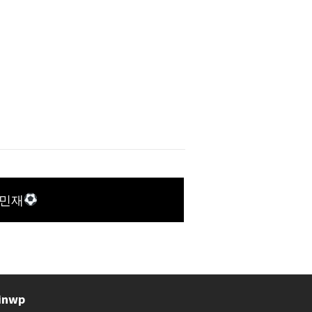
김민재
inwp