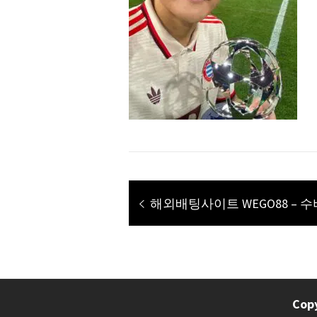
글
Previous
해외배팅사이트 WEGO88 –
탐
post:
색
Copy