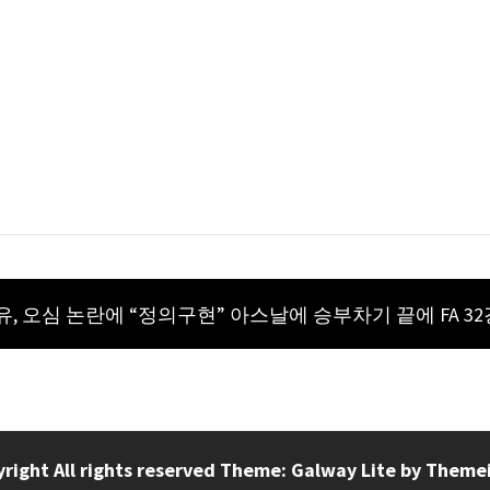
유, 오심 논란에 “정의구현” 아스날에 승부차기 끝에 FA 3
right All rights reserved Theme: Galway Lite by
Theme