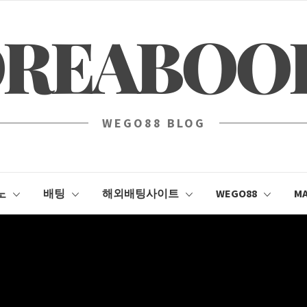
REABOO
WEGO88 BLOG
노
배팅
해외배팅사이트
WEGO88
M