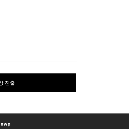
2강 진출
inwp