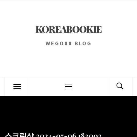
Skip
to
content
KOREABOOKIE
WEGO88 BLOG
Primary
Menu
스크린샷 2024-05-06 182002