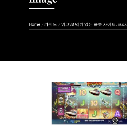
Home
카지노
위고88 먹튀 없는 슬롯 사이트, 프라그