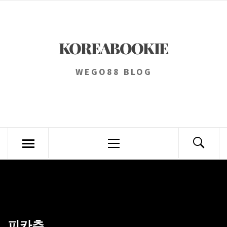
Skip
to
content
KOREABOOKIE
WEGO88 BLOG
Primary
Menu
피카츄