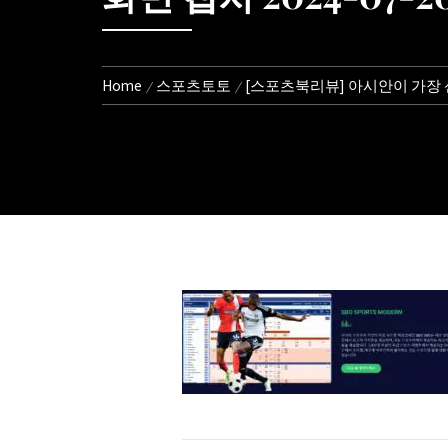
Home
스포츠토토
[스포츠북리뷰] 아시안이 가장