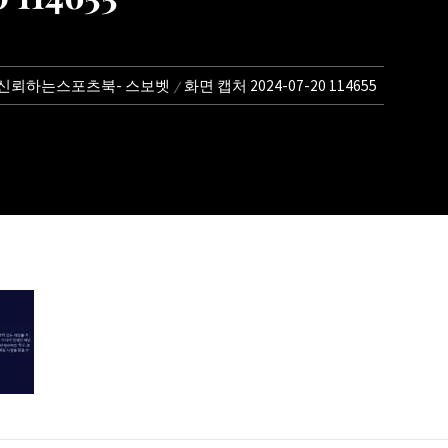
 신뢰하는스포츠북- 스보벳
화면 캡처 2024-07-20 114655