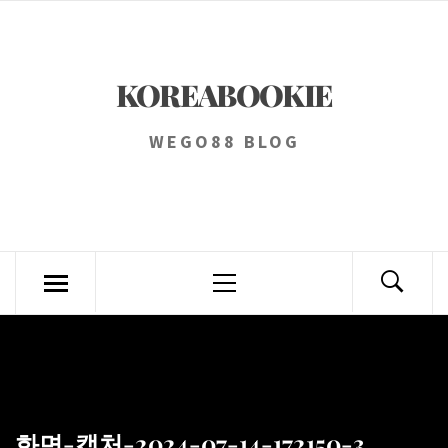
Skip
to
content
KOREABOOKIE
WEGO88 BLOG
Primary
Menu
화면-캡처-2024-07-14-172150-3